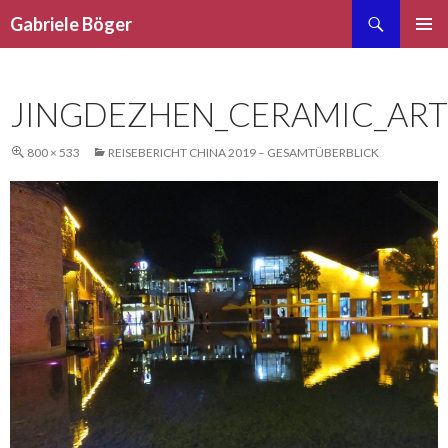
Suchen
Gabriele Böger
ZUM
PRIMÄR
INHALT
MENÜ
SPRINGEN
JINGDEZHEN_CERAMIC_ART
800 × 533
REISEBERICHT CHINA 2019 – GESAMTÜBERBLICK