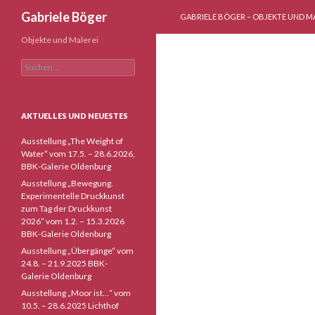
ZUM INHALT SPRINGEN
Suchen
Gabriele Böger
GABRIELE BÖGER – OBJEKTE UND M
Objekte und Malerei
Suchen
nach:
AKTUELLES UND NEUESTES
Ausstellung „The Weight of
Water“ vom 17.5. – 28.6.2026,
BBK-Galerie Oldenburg
Ausstellung „Bewegung.
Experimentelle Druckkunst
zum Tag der Druckkunst
2026“ vom 1.2. – 15.3.2026
BBK-Galerie Oldenburg
Ausstellung „Übergänge“ vom
24.8. – 21.9.2025 BBK-
Galerie Oldenburg
Ausstellung „Moor ist…“ vom
10.5. – 28.6.2025 Lichthof