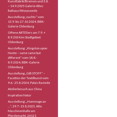
Kunstfabrik/Bremen und 3.8.
– 14.9.2025 Galerie Altes
Rathaus/Worpswede
Ausstellung „nachts“ vom
13.9. bis 27.10.2024, BBK-
Galerie Oldenburg
Offene ARTEliers am 7.9. +
8.9.2024 im Stadtgebiet
Oldenburg
Ausstellung: „Kingston upon
Hunte – same same but
different“ vom 18.8.-
8.9.2024, BBK-Galerie
Oldenburg
Ausstellung „GIB STOFF“ –
Facetten der Textilkunst vom
9.6.- 25.8.2024, Palais Rastede
Atelierbesuch aus China
Inspiration Natur
Ausstellung: „Hommage an
…“, 29.7.-13.8.2023, Alte
Maschinenhalle am
Pferdemarkt, 26121