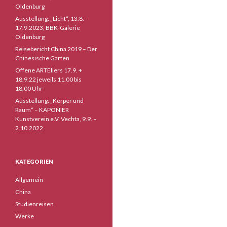
Oldenburg
Ausstellung: „Licht“, 13.8. –
17.9.2023, BBK-Galerie
Oldenburg
Reisebericht China 2019 – Der
Chinesische Garten
Offene ARTEliers 17.9. +
18.9.22 jeweils 11.00 bis
18.00 Uhr
Ausstellung: „Körper und
Raum“ – KAPONIER
Kunstverein e.V. Vechta, 9.9. –
2.10.2022
KATEGORIEN
Allgemein
China
Studienreisen
Werke