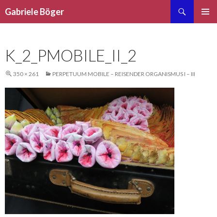
Suchen
Gabriele Böger
ZUM
PRIMÄR
INHALT
MENÜ
SPRINGEN
K_2_PMOBILE_II_2
350 × 261
PERPETUUM MOBILE – REISENDER ORGANISMUS I – III