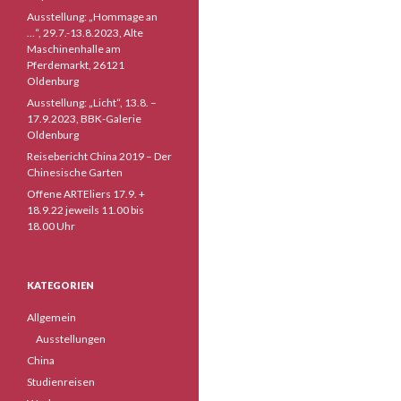
Ausstellung: „Hommage an
…“, 29.7.-13.8.2023, Alte
Maschinenhalle am
Pferdemarkt, 26121
Oldenburg
Ausstellung: „Licht“, 13.8. –
17.9.2023, BBK-Galerie
Oldenburg
Reisebericht China 2019 – Der
Chinesische Garten
Offene ARTEliers 17.9. +
18.9.22 jeweils 11.00 bis
18.00 Uhr
KATEGORIEN
Allgemein
Ausstellungen
China
Studienreisen