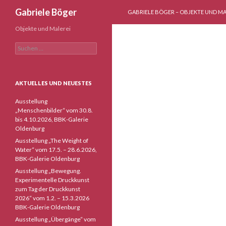
ZUM INHALT SPRINGEN
Suchen
Gabriele Böger
GABRIELE BÖGER – OBJEKTE UND MA
Objekte und Malerei
Suchen
nach:
AKTUELLES UND NEUESTES
Ausstellung
„Menschenbilder“ vom 30.8.
bis 4.10.2026, BBK-Galerie
Oldenburg
Ausstellung „The Weight of
Water“ vom 17.5. – 28.6.2026,
BBK-Galerie Oldenburg
Ausstellung „Bewegung.
Experimentelle Druckkunst
zum Tag der Druckkunst
2026“ vom 1.2. – 15.3.2026
BBK-Galerie Oldenburg
Ausstellung „Übergänge“ vom