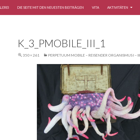
LEREI
DIE SEITE MIT DEN NEUESTEN BEITRÄGEN
VITA
AKTIVITÄTEN
K_3_PMOBILE_III_1
350 × 261
PERPETUUM MOBILE – REISENDER ORGANISMUS I – II