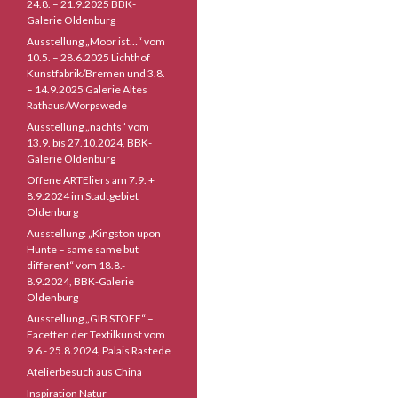
24.8. – 21.9.2025 BBK-
Galerie Oldenburg
Ausstellung „Moor ist…“ vom
10.5. – 28.6.2025 Lichthof
Kunstfabrik/Bremen und 3.8.
– 14.9.2025 Galerie Altes
Rathaus/Worpswede
Ausstellung „nachts“ vom
13.9. bis 27.10.2024, BBK-
Galerie Oldenburg
Offene ARTEliers am 7.9. +
8.9.2024 im Stadtgebiet
Oldenburg
Ausstellung: „Kingston upon
Hunte – same same but
different“ vom 18.8.-
8.9.2024, BBK-Galerie
Oldenburg
Ausstellung „GIB STOFF“ –
Facetten der Textilkunst vom
9.6.- 25.8.2024, Palais Rastede
Atelierbesuch aus China
Inspiration Natur