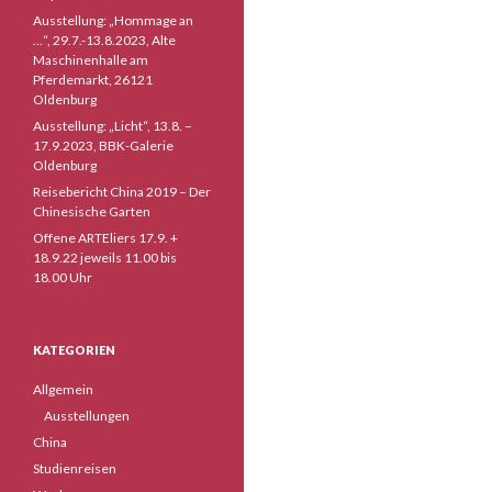
Ausstellung: „Hommage an
…“, 29.7.-13.8.2023, Alte
Maschinenhalle am
Pferdemarkt, 26121
Oldenburg
Ausstellung: „Licht“, 13.8. –
17.9.2023, BBK-Galerie
Oldenburg
Reisebericht China 2019 – Der
Chinesische Garten
Offene ARTEliers 17.9. +
18.9.22 jeweils 11.00 bis
18.00 Uhr
KATEGORIEN
Allgemein
Ausstellungen
China
Studienreisen