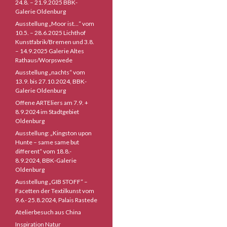
24.8. – 21.9.2025 BBK-
Galerie Oldenburg
Ausstellung „Moor ist…“ vom
10.5. – 28.6.2025 Lichthof
Kunstfabrik/Bremen und 3.8.
– 14.9.2025 Galerie Altes
Rathaus/Worpswede
Ausstellung „nachts“ vom
13.9. bis 27.10.2024, BBK-
Galerie Oldenburg
Offene ARTEliers am 7.9. +
8.9.2024 im Stadtgebiet
Oldenburg
Ausstellung: „Kingston upon
Hunte – same same but
different“ vom 18.8.-
8.9.2024, BBK-Galerie
Oldenburg
Ausstellung „GIB STOFF“ –
Facetten der Textilkunst vom
9.6.- 25.8.2024, Palais Rastede
Atelierbesuch aus China
Inspiration Natur