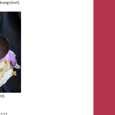
bungstext).
t),
26121