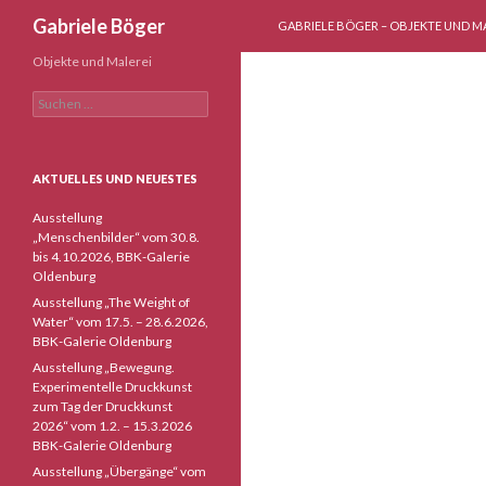
ZUM INHALT SPRINGEN
Suchen
Gabriele Böger
GABRIELE BÖGER – OBJEKTE UND M
Objekte und Malerei
Suchen
nach:
AKTUELLES UND NEUESTES
Ausstellung
„Menschenbilder“ vom 30.8.
bis 4.10.2026, BBK-Galerie
Oldenburg
Ausstellung „The Weight of
Water“ vom 17.5. – 28.6.2026,
BBK-Galerie Oldenburg
Ausstellung „Bewegung.
Experimentelle Druckkunst
zum Tag der Druckkunst
2026“ vom 1.2. – 15.3.2026
BBK-Galerie Oldenburg
Ausstellung „Übergänge“ vom